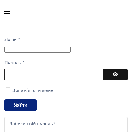
Skip to main content
Логін
*
Пароль
*
Показа
Запам'ятати мене
Увійти
Забули свій пароль?